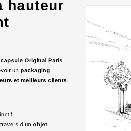
a hauteur
nt
 capsule Original Paris
evoir un
packaging
rs et meilleurs clients
.
inctif
 travers d’un
objet