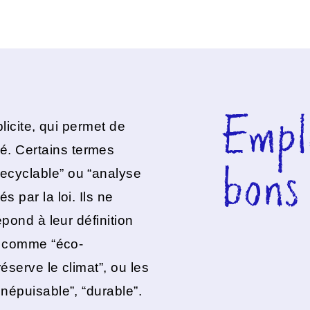
Empl
plicite, qui permet de
. Certains termes
bons
ecyclable” ou “analyse
s par la loi. Ils ne
épond à leur définition
es comme “éco-
éserve le climat”, ou les
inépuisable”, “durable”.