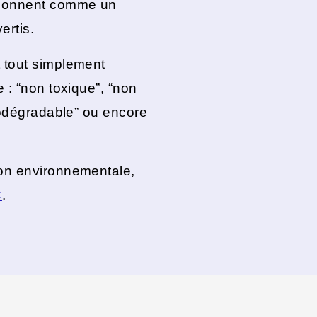
t sonnent comme un
ertis.
t tout simplement
e : “non toxique”, “non
biodégradable” ou encore
ion environnementale,
C
.