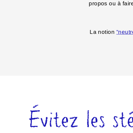
propos ou à fair
La notion
“neut
Évitez les st